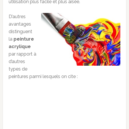
utilisation plus facile et plus aisée.
D’autres
avantages
distinguent
la
peinture
acrylique
par rapport à
d’autres
types de
peintures parmi lesquels on cite :