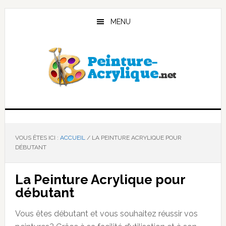
Passer
Passer
au
à
MENU
contenu
la
principal
barre
latérale
principale
VOUS ÊTES ICI :
ACCUEIL
/
LA PEINTURE ACRYLIQUE POUR
DÉBUTANT
La Peinture Acrylique pour
débutant
Vous êtes débutant et vous souhaitez réussir vos